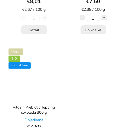
€8,01
€7,60
€2,67 / 100 g
€2,38 / 100 g
Detail
Do košíka
Vegan
BIO
Bez laktózy
Vilgain Prebiotic Topping
čokoláda 300 g
Objednané
€7,60