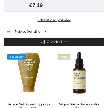
€7,19
Zobraziť viac produktov
Najpredávanejšie
Najlacnejšie
Otvoriť filter
Najdrahšie
Abecedne
Bez laktózy
Vegan
Vilgain Nut Spread Topping -
Vilgain Stevia Drops vanilka