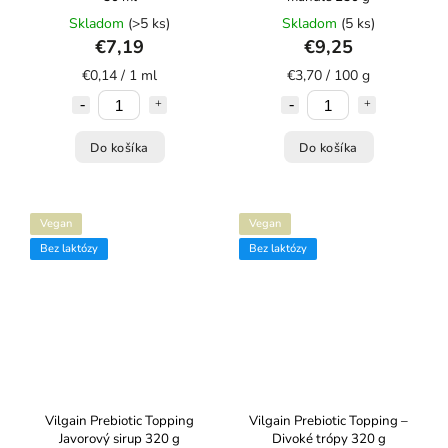
Skladom
(>5 ks)
Skladom
(5 ks)
€7,19
€9,25
€0,14 / 1 ml
€3,70 / 100 g
Do košíka
Do košíka
Vegan
Vegan
Bez laktózy
Bez laktózy
Vilgain Prebiotic Topping
Vilgain Prebiotic Topping –
Javorový sirup 320 g
Divoké trópy 320 g