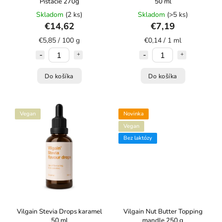
Pistácie 270g
50 ml
Skladom
(2 ks)
Skladom
(>5 ks)
€14,62
€7,19
€5,85 / 100 g
€0,14 / 1 ml
Do košíka
Do košíka
Vegan
Novinka
Vegan
Bez laktózy
Vilgain Stevia Drops karamel
Vilgain Nut Butter Topping
50 ml
mandle 250 g