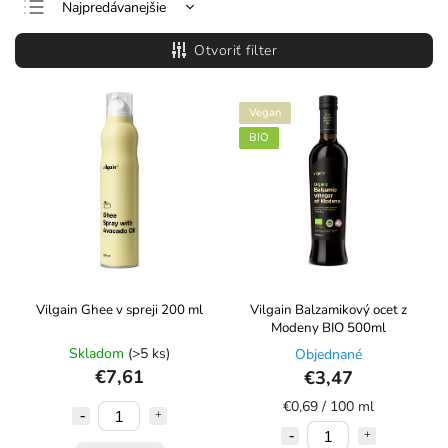
Najpredávanejšie
Najlacnejšie
Otvoriť filter
Najdrahšie
Abecedne
Vegan
BIO
Vilgain Ghee v spreji 200 ml
Vilgain Balzamikový ocet z
Modeny BIO 500ml
Skladom
(>5 ks)
Objednané
€7,61
€3,47
€0,69 / 100 ml