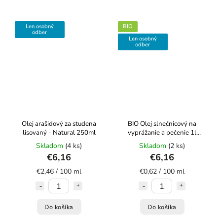
Len osobný
BIO
odber
Len osobný
odber
Olej arašidový za studena
BIO Olej slnečnicový na
lisovaný - Natural 250ml
vyprážanie a pečenie 1l
COUNTRY LIFE
Skladom
(4 ks)
Skladom
(2 ks)
€6,16
€6,16
€2,46 / 100 ml
€0,62 / 100 ml
Do košíka
Do košíka