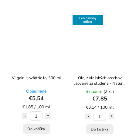
Len osobný
odber
Vilgain Hovädzie loj 300 ml
Olej z vlašských orechov
lisovaný za studena - Natural
250ml
Objednané
Skladom
(2 ks)
€5,54
€7,85
€1,85 / 100 ml
€3,14 / 100 ml
Do košíka
Do košíka