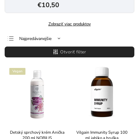
€10,50
Zobraziť viac produktov
Najpredávanejšie
Najlacnejšie
Otvoriť filter
Najdrahšie
Abecedne
Vegan
Detský sprchový krém Anička
Vilgain Immunity Syrup 100
200 ml NOBILIS
ml jablko a hruška