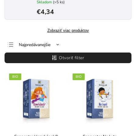
Skladom
(>5 ks)
€4,34
Zobraziť viac produktov
Najpredávanejšie
Najlacnejšie
Otvoriť filter
Najdrahšie
Abecedne
BIO
BIO