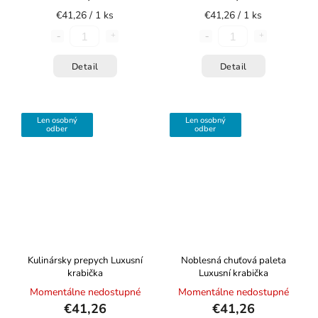
€41,26 / 1 ks
€41,26 / 1 ks
Detail
Detail
Len osobný
Len osobný
odber
odber
Kulinársky prepych
Luxusní
Noblesná chuťová paleta
krabička
Luxusní krabička
Momentálne nedostupné
Momentálne nedostupné
€41,26
€41,26