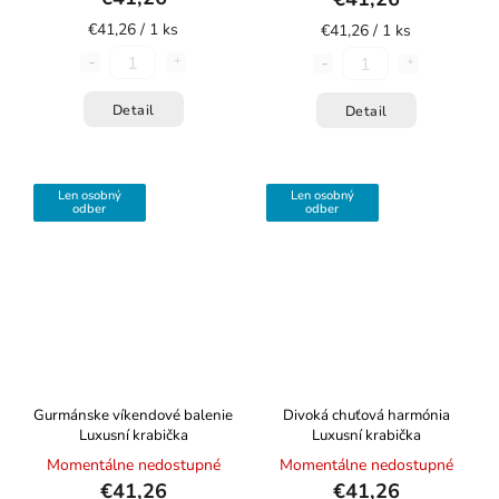
€41,26 / 1 ks
€41,26 / 1 ks
Detail
Detail
Len osobný
Len osobný
odber
odber
Gurmánske víkendové balenie
Divoká chuťová harmónia
Luxusní krabička
Luxusní krabička
Momentálne nedostupné
Momentálne nedostupné
€41,26
€41,26