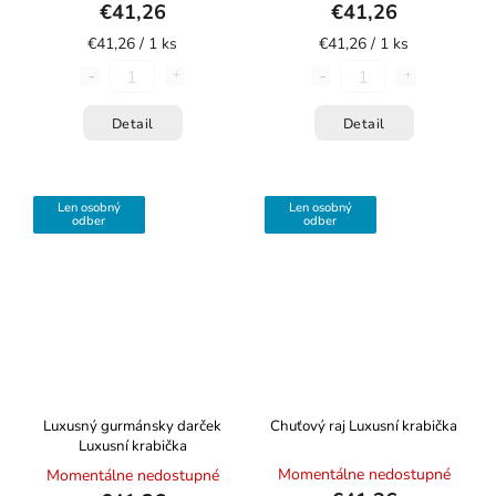
€41,26
€41,26
€41,26 / 1 ks
€41,26 / 1 ks
Detail
Detail
Len osobný
Len osobný
odber
odber
Luxusný gurmánsky darček
Chuťový raj
Luxusní krabička
Luxusní krabička
Momentálne nedostupné
Momentálne nedostupné