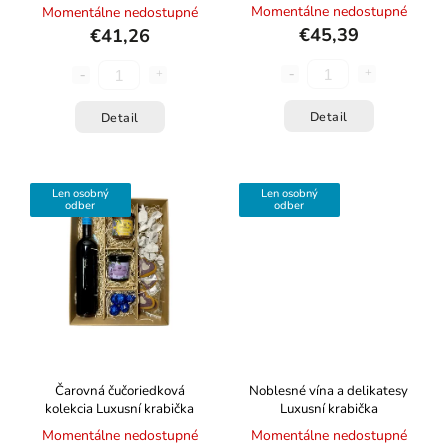
Momentálne nedostupné
Momentálne nedostupné
€45,39
€41,26
Detail
Detail
Len osobný
Len osobný
odber
odber
Čarovná čučoriedková
Noblesné vína a delikatesy
kolekcia
Luxusní krabička
Luxusní krabička
Momentálne nedostupné
Momentálne nedostupné