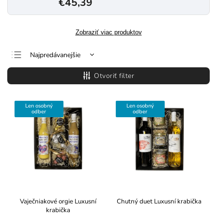
€45,39
Zobraziť viac produktov
Najpredávanejšie
Najlacnejšie
Otvoriť filter
Najdrahšie
Abecedne
Len osobný
Len osobný
odber
odber
Vaječniakové orgie
Luxusní
Chutný duet
Luxusní krabička
krabička