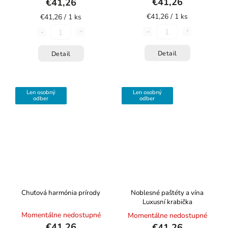
€41,26
€41,26
€41,26 / 1 ks
€41,26 / 1 ks
Detail
Detail
Len osobný
Len osobný
odber
odber
Chuťová harmónia prírody
Noblesné paštéty a vína
Luxusní krabička
Momentálne nedostupné
Momentálne nedostupné
€41,26
€41,26