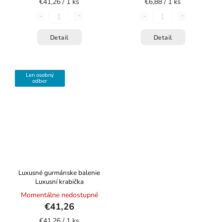
€41,26 / 1 ks
€6,88 / 1 ks
Detail
Detail
Len osobný
odber
Luxusné gurmánske balenie
Luxusní krabička
Momentálne nedostupné
€41,26
€41,26 / 1 ks