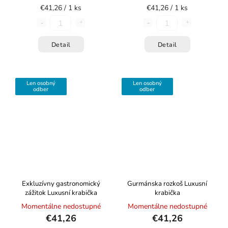
€41,26 / 1 ks
€41,26 / 1 ks
Detail
Detail
Len osobný
Len osobný
odber
odber
Exkluzívny gastronomický
Gurmánska rozkoš
Luxusní
zážitok
Luxusní krabička
krabička
Momentálne nedostupné
Momentálne nedostupné
€41,26
€41,26