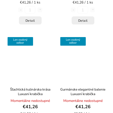
€41,26 / 1 ks
€41,26 / 1 ks
Detail
Detail
Len osobný
Len osobný
odber
odber
Šľachtická kulinárska krása
Gurmánske elegantné balenie
Luxusní krabička
Luxusní krabička
Momentálne nedostupné
Momentálne nedostupné
€41,26
€41,26