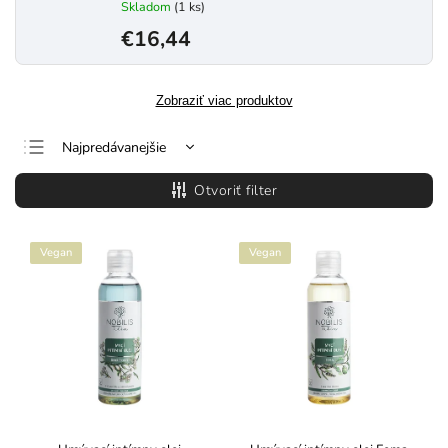
Skladom
(1 ks)
€16,44
Zobraziť viac produktov
Najpredávanejšie
Najlacnejšie
Otvoriť filter
Najdrahšie
Abecedne
Vegan
Vegan