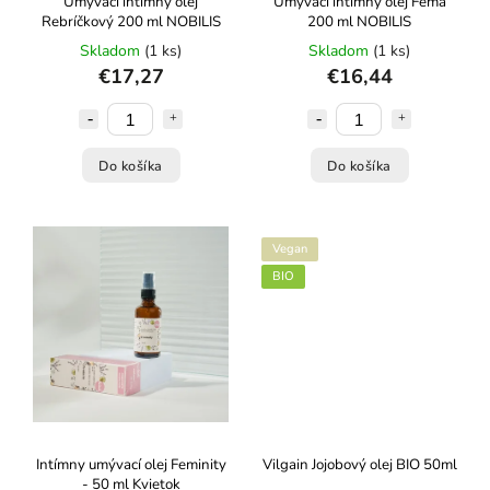
Umývací intímny olej
Umývací intímny olej Fema
Rebríčkový 200 ml NOBILIS
200 ml NOBILIS
Skladom
(1 ks)
Skladom
(1 ks)
€17,27
€16,44
Do košíka
Do košíka
Vegan
BIO
Intímny umývací olej Feminity
Vilgain Jojobový olej BIO 50ml
- 50 ml Kvietok