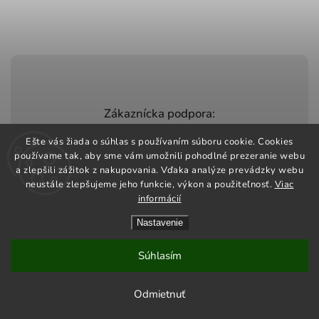
Zákaznícka podpora:
+420 603 248 457
Ešte vás žiada o súhlas s používaním súboru cookie. Cookies
používame tak, aby sme vám umožnili pohodlné prezeranie webu
info@jeztomarket.cz
a zlepšili zážitok z nakupovania. Vďaka analýze prevádzky webu
neustále zlepšujeme jeho funkcie, výkon a použiteľnosť.
Viac
informácií
Nastavenie
Copyright 2026
Jezto Market
. Všetky práva vyhradené.
Vytvořil
Shoptet
| Design
Shoptak.cz
Súhlasím
Odmietnuť