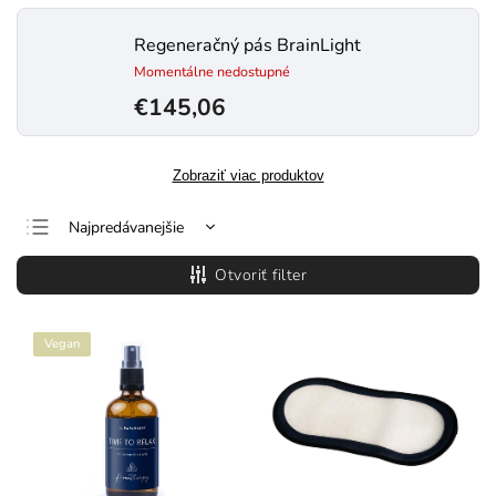
Regeneračný pás BrainLight
Momentálne nedostupné
€145,06
Zobraziť viac produktov
Najpredávanejšie
Najlacnejšie
Otvoriť filter
Najdrahšie
Abecedne
Vegan