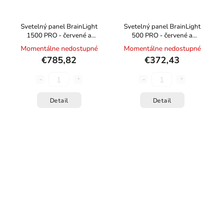
Svetelný panel BrainLight
Svetelný panel BrainLight
1500 PRO - červené a
500 PRO - červené a
infračervené svetlo pre
infračervené svetlo pre
Momentálne nedostupné
Momentálne nedostupné
celotelovú terapiu
celotelovú terapiu
€785,82
€372,43
Detail
Detail