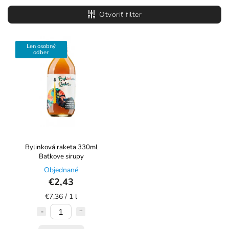
Najlacnejšie
Otvoriť filter
Najdrahšie
Abecedne
Len osobný
odber
Bylinková raketa 330ml
Baťkove sirupy
Objednané
€2,43
€7,36 / 1 l