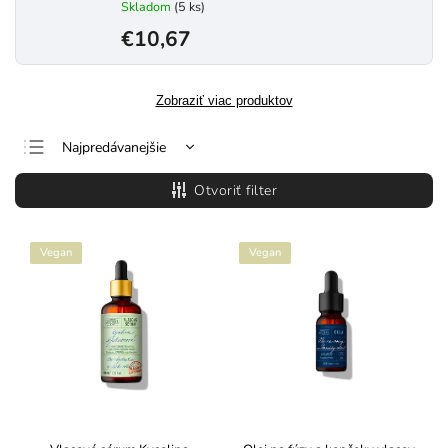
Skladom
(5 ks)
€10,67
Zobraziť viac produktov
Najpredávanejšie
Najlacnejšie
Otvoriť filter
Najdrahšie
Abecedne
Vegan
Vegan