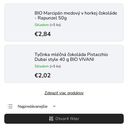
BIO Marcipán medový v horkej čokoláde
- Rapunzel 50g
Skladom
(>5 ks)
€2,84
Tyčinka mléčná čokoláda Pistacchio
Dubai style 40 g BIO VIVANI
Skladom
(>5 ks)
€2,02
Zobraziť viac produktov
Najpredávanejšie
Najlacnejšie
Otvoriť filter
Najdrahšie