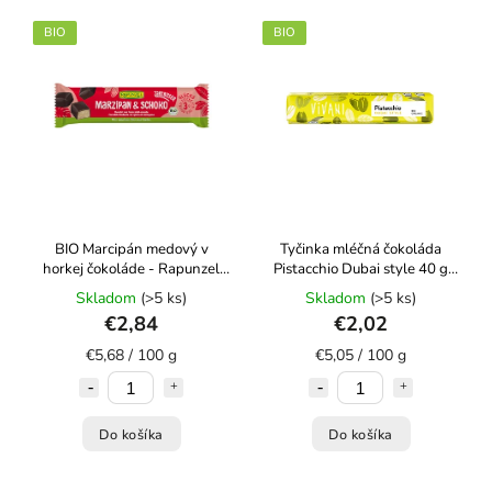
Abecedne
BIO
BIO
BIO Marcipán medový v
Tyčinka mléčná čokoláda
horkej čokoláde - Rapunzel
Pistacchio Dubai style 40 g
50g
BIO VIVANI
Skladom
(>5 ks)
Skladom
(>5 ks)
€2,84
€2,02
€5,68 / 100 g
€5,05 / 100 g
Do košíka
Do košíka