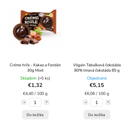
Créme hrče - Kakao a Fondán
Vilgain Tabuľková čokoláda
30g Mixit
80% tmavá čokoláda 85 g
Skladom
(>5 ks)
Objednané
€1,32
€5,15
€4,40 / 100 g
€6,06 / 100 g
Do košíka
Do košíka