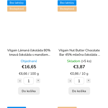
Bez laktózy
Bez laktózy
Bezlepkové
Bezlepkové
Vilgain Lámaná čokoláda 80%
Vilgain Nut Butter Chocolate
tmavá čokoláda s mandlemi
Bar 45% mliečna čokoláda s
250 g
lieskovoorieškovým krémom
Objednané
Skladom
(>5 ks)
45g
€16,65
€3,87
€6,66 / 100 g
€0,86 / 10 g
Do košíka
Do košíka