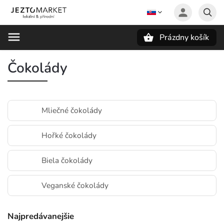
Prázdny košík
Hľadať
Čokolády
Mliečné čokolády
Hořké čokolády
Biela čokolády
Veganské čokolády
Najpredávanejšie