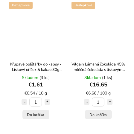
Bezlepkové
Bezlepkové
Křupavé polštářky do kapsy -
Vilgain Lámaná čokoláda 45%
Lískový oříšek & kakao 30g
mléčná čokoláda s lískovými
Mixit
ořechy 250 g
Skladom
(3 ks)
Skladom
(1 ks)
€1,61
€16,65
€0,54 / 10 g
€6,66 / 100 g
Do košíka
Do košíka