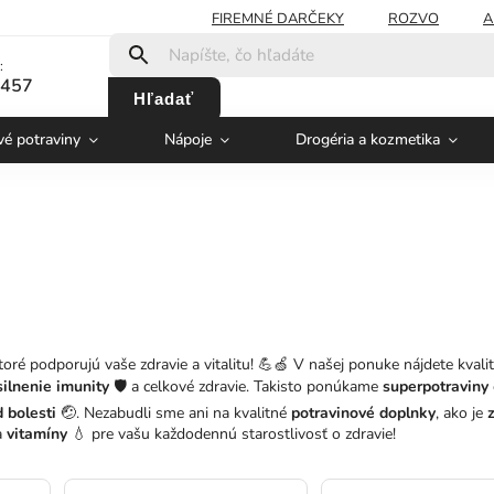
FIREMNÉ DARČEKY
ROZVO
A
:
 457
Hľadať
vé potraviny
Nápoje
Drogéria a kozmetika
ktoré podporujú vaše zdravie a vitalitu! 💪🍏 V našej ponuke nájdete kvali
ilnenie imunity
🛡️ a celkové zdravie. Takisto ponúkame
superpotraviny
 bolesti
🤕. Nezabudli sme ani na kvalitné
potravinové doplnky
, ako je
a
vitamíny
💧 pre vašu každodennú starostlivosť o zdravie!