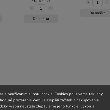
€0,14 / 1 ks
Do košíka
Do košíka
las s používaním súboru cookie. Cookies používame tak, aby
um®,
BrainMax Liposomal Vitamín
Vilgain Shaker Pro 
odlné prezeranie webu a zlepšili zážitok z nakupovania.
mg +
C UPGRADE, Lipozomálny
400 ml
0
Vitamín C, 500 mg, 60
dzky webu neustále zlepšujeme jeho funkcie, výkon a
Skladom
(1 ks)
Skladom
(4 ks)