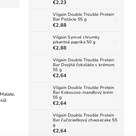
€2,23
Vilgain Double Trouble Protein
Bar Pistácie 55 g
€2,88
Vilgain Syrové chrumky
pikantná paprika 50 g
€2,88
Vilgain Double Trouble Protein
Bar Dvojitá čokoláda s krémom
55 g
€2,64
Vilgain Double Trouble Protein
Bar Kokosovo-mandľový krém
Malate,
55 g
psúl
€2,64
Vilgain Double Trouble Protein
Bar čučoriedkový cheesecake 55
g
€2,64