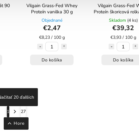
át 90
Vilgain Grass-Fed Whey
Vilgain Grass-Fed
Proteín vanilka 30 g
Proteín škoricová rol
g
Objednané
Skladom
(4 ks)
€2,47
€39,32
€8,23 / 100 g
€3,93 / 100 g
Do košíka
Do košíka
Načítať 20 ďalších
1
27
Hore