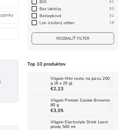
BIO
41
Bez laktózy
30
doplnky
Bezlepkové
32
Len osobný odber
18
ROZBALIŤ FILTER
Top 10 produktov
Vilgain Mini cesto na pizzu 200
l
g (8 x 25 g)
€2,23
Vilgain Protein Cookie Brownie
80 g
€3,05
Vilgain Electrolyte Drink Lesní
plody 500 ml