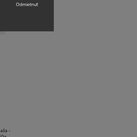
Odmietnuť
aša -
360g