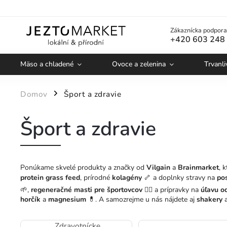
Zákaznícka podpora
+420 603 248
Mäso a chladené
Ovoce a zelenina
Trvanli
Domov
Šport a zdravie
/
Šport a zdravie
Ponúkame skvelé produkty a značky od
Vilgain
a
Brainmarket
, 
protein grass feed
, prírodné
kolagény
🦴 a doplnky stravy na
pos
🌱,
regeneračné masti pre športovcov
🏋️‍♂️ a prípravky na
úľavu od
horčík
a
magnesium
💊. A samozrejme u nás nájdete aj
shakery
Zdravotnícke