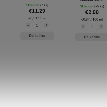
Skladom
(2 ks)
Skladom
(>5 ks)
€11,29
€2,88
€0,13 / 1 ks
€0,87 / 100 ml
Do košíka
Do košíka