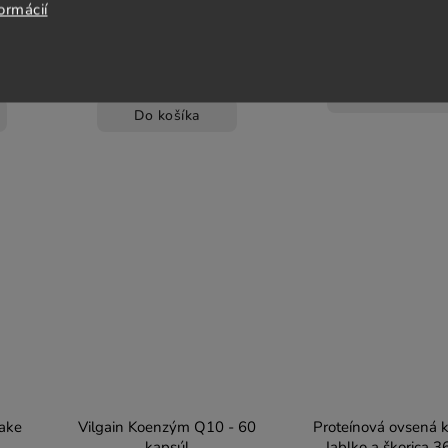
rastlinných kapsúl
€25,10
€5,52
ormácií
€0,42 / 1 ks
Do košíka
Do košíka
hake
Vilgain Koenzým Q10 - 60
Proteínová ovsená k
kapsúl
Jablko a škorica 