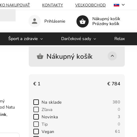
KO NAKUPOVAŤ
KONTAKTY
VEĽKOOBCHOD
Nákupný košík
Prihlásenie
Prázdny košík
Šport a zdravie
Darčekové sady
Relaxácia a
Nákupný košík
€
1
€
784
tný
Na sklade
380
od Natu
Zľava
0
zink
,
Novinka
3
Tip
0
Vegan
61