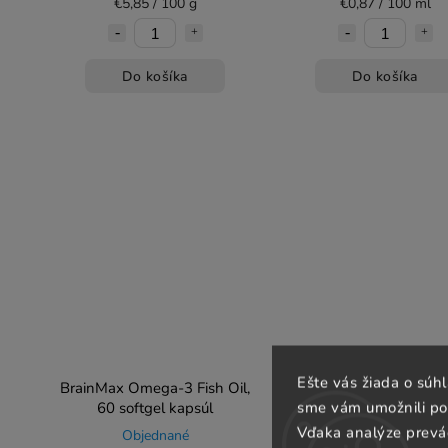
€5,85 / 100 g
€0,87 / 100 ml
Do košíka
Do košíka
Ešte vás žiada o súh
BrainMax Omega-3 Fish Oil,
Performance Magnesi
sme vám umožnili poh
60 softgel kapsúl
1000 mg, Horčík 200 
Vitamín B6 P5P, 5
Vďaka analýze prevá
Objednané
Skladom
(4 ks)