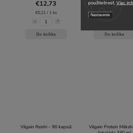
rastlinných kapsúl
€12,73
€13,56
použiteľnosť.
Viac inf
€0,21 / 1 ks
€0,27 / 1 ks
Nastavenie
Do košíka
Do košíka
Vilgain Reishi – 90 kapsúl
Vilgain Protein Milks
čokoláda 330 ml