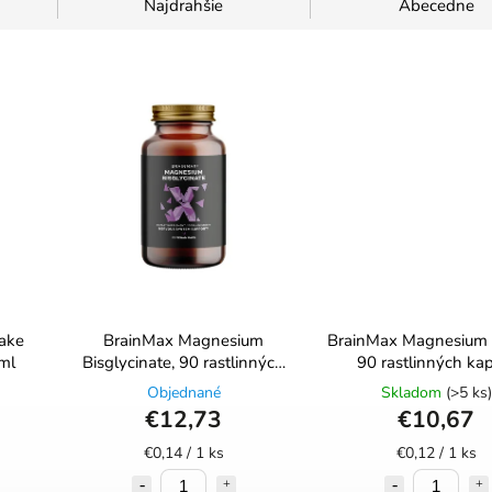
Najdrahšie
Abecedne
hake
BrainMax Magnesium
BrainMax Magnesium 
ml
Bisglycinate, 90 rastlinných
90 rastlinných ka
kapsúl
Objednané
Skladom
(>5 ks)
€12,73
€10,67
€0,14 / 1 ks
€0,12 / 1 ks