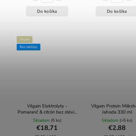
Do košíka
Do košíka
Vegan
Bez laktózy
Vilgain Elektrolyty -
Vilgain Protein Milks
Pomaranč & citrón bez stévie
Jahoda 330 ml
340g
Skladom
(5 ks)
Skladom
(>5 ks)
€18,71
€2,88