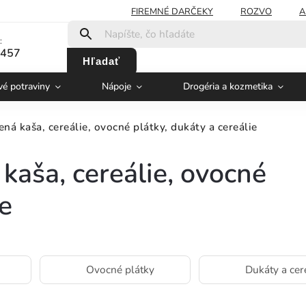
FIREMNÉ DARČEKY
ROZVO
A
:
 457
Hľadať
vé potraviny
Nápoje
Drogéria a kozmetika
ená kaša, cereálie, ovocné plátky, dukáty a cereálie
kaša, cereálie, ovocné
ie
Ovocné plátky
Dukáty a cer