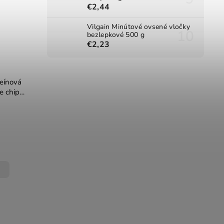
€2,44
Vilgain Minútové ovsené vločky
bezlepkové 500 g
€2,23
teínová
e chip