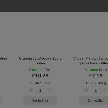
Bezlepkové
Bezlepkové
alina
Granola čokoládová 350 g
Vilgain Minutová pro
Šufan
rýžová kaše - Mlé
čokoláda s lískovými
Skladom
(2 ks)
Skladom
(3 ks)
400 g
€10,29
€7,19
€2,94 / 100 g
€1,80 / 100 g
Do košíka
Do košíka