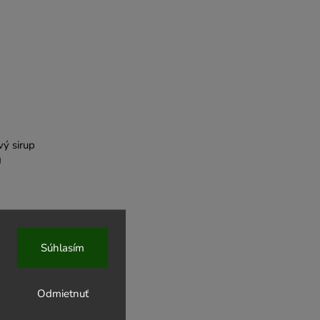
vý sirup
g
Súhlasím
Odmietnuť