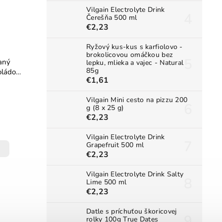
Vilgain Electrolyte Drink
Čerešňa 500 ml
€2,23
Ryžový kus-kus s karfiolovo -
brokolicovou omáčkou bez
laný
lepku, mlieka a vajec - Natural
85g
oládou
€1,61
Vilgain Mini cesto na pizzu 200
g (8 x 25 g)
€2,23
Vilgain Electrolyte Drink
Grapefruit 500 ml
€2,23
Vilgain Electrolyte Drink Salty
Lime 500 ml
€2,23
Datle s príchuťou škoricovej
rolky 100g True Dates