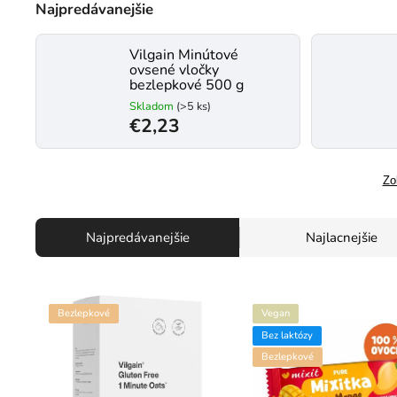
Najpredávanejšie
Vilgain Minútové
ovsené vločky
bezlepkové 500 g
Skladom
(>5 ks)
€2,23
Zo
Najpredávanejšie
Najlacnejšie
Bezlepkové
Vegan
Bez laktózy
Bezlepkové