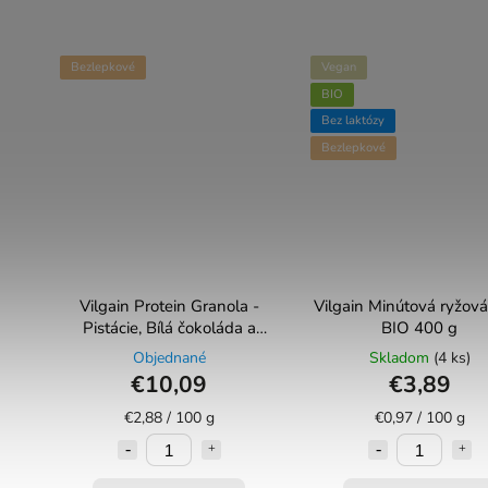
Bezlepkové
Vegan
BIO
Bez laktózy
Bezlepkové
Vilgain Protein Granola -
Vilgain Minútová ryžová
Pistácie, Bílá čokoláda a
BIO 400 g
brusinky 350g
Objednané
Skladom
(4 ks)
€10,09
€3,89
€2,88 / 100 g
€0,97 / 100 g