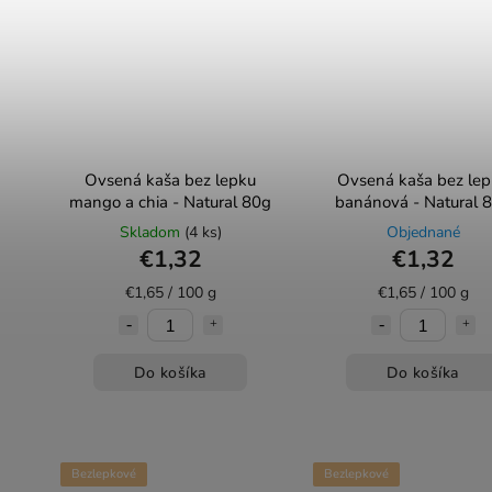
Ovsená kaša bez lepku
Ovsená kaša bez le
mango a chia - Natural 80g
banánová - Natural 
Skladom
(4 ks)
Objednané
€1,32
€1,32
€1,65 / 100 g
€1,65 / 100 g
Do košíka
Do košíka
Bezlepkové
Bezlepkové