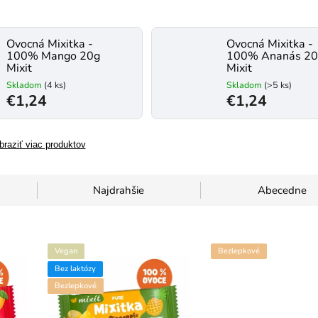
Ovocná Mixitka -
Ovocná Mixitka -
100% Mango 20g
100% Ananás 2
Mixit
Mixit
Skladom
(4 ks)
Skladom
(>5 ks)
€1,24
€1,24
braziť viac produktov
Najdrahšie
Abecedne
Vegan
Bezlepkové
Bez laktózy
Bezlepkové