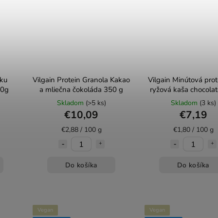
pku
Vilgain Protein Granola Kakao
Vilgain Minútová pro
80g
a mliečna čokoláda 350 g
ryžová kaša chocolat
400 g
Skladom
(>5 ks)
Skladom
(3 ks)
€10,09
€7,19
€2,88 / 100 g
€1,80 / 100 g
Do košíka
Do košíka
Vegan
Vegan