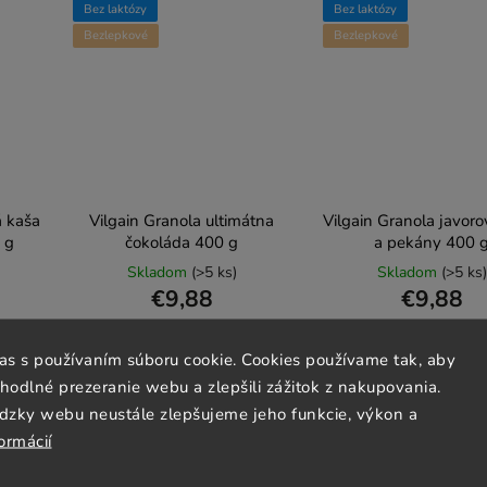
Bez laktózy
Bez laktózy
Bezlepkové
Bezlepkové
á kaša
Vilgain Granola ultimátna
Vilgain Granola javoro
 g
čokoláda 400 g
a pekány 400 
Skladom
(>5 ks)
Skladom
(>5 ks)
€9,88
€9,88
€2,47 / 100 g
€2,47 / 100 g
las s používaním súboru cookie. Cookies používame tak, aby
odlné prezeranie webu a zlepšili zážitok z nakupovania.
Do košíka
Do košíka
dzky webu neustále zlepšujeme jeho funkcie, výkon a
ormácií