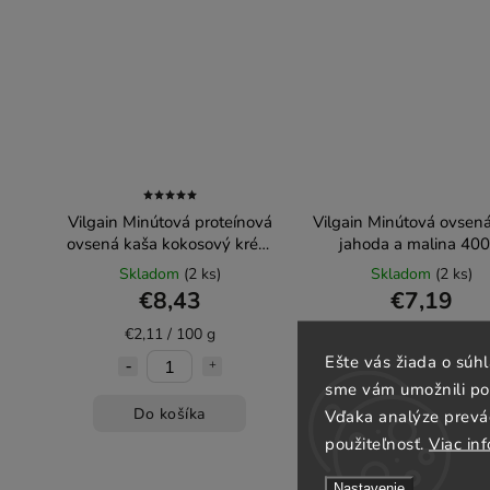
Vilgain Minútová proteínová
Vilgain Minútová ovsen
ovsená kaša kokosový krém
jahoda a malina 400
400 g
Skladom
(2 ks)
Skladom
(2 ks)
€8,43
€7,19
€2,11 / 100 g
€1,80 / 100 g
Ešte vás žiada o súh
sme vám umožnili poh
Do košíka
Do košíka
Vďaka analýze prevá
použiteľnosť.
Viac inf
Nastavenie