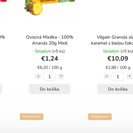
00%
Ovocná Mixitka - 100%
Vilgain Granola s
Ananás 20g Mixit
karamel s bielou čok
350g
Skladom
(>5 ks)
Skladom
(>5 ks)
€1,24
€10,09
€6,20 / 100 g
€2,88 / 100 g
Do košíka
Do košíka
Bezlepkové
Bezlepkové