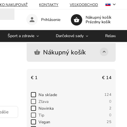
KO NAKUPOVAŤ
KONTAKTY
VEĽKOOBCHOD
Nákupný košík
Prihlásenie
Prázdny košík
Šport a zdravie
Darčekové sady
Relaxácia a 
Nákupný košík
€
1
€
14
Na sklade
124
Zľava
0
Novinka
2
eálie
Tip
0
Vegan
25