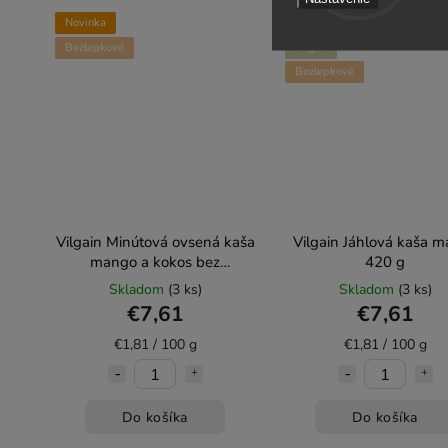
Novinka
Novinka
Bezlepkové
Vegan
Bezlepkové
Vilgain Minútová ovsená kaša
Vilgain Jáhlová kaša m
mango a kokos bez
420 g
pridaného cukru 420 g
Skladom
(3 ks)
Skladom
(3 ks)
€7,61
€7,61
€1,81 / 100 g
€1,81 / 100 g
Do košíka
Do košíka