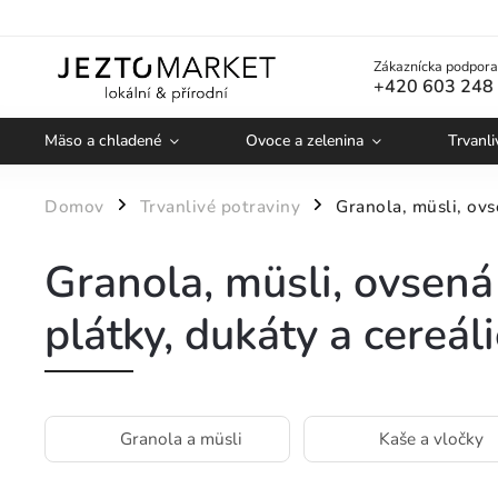
Zákaznícka podpora
+420 603 248
Mäso a chladené
Ovoce a zelenina
Trvanli
Domov
Trvanlivé potraviny
Granola, müsli, ovs
/
/
Granola, müsli, ovsená 
plátky, dukáty a cereál
Granola a müsli
Kaše a vločky