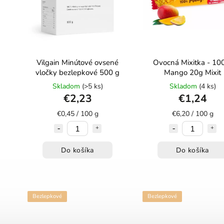
Vilgain Minútové ovsené
Ovocná Mixitka - 1
vločky bezlepkové 500 g
Mango 20g Mixit
Skladom
(>5 ks)
Skladom
(4 ks)
€2,23
€1,24
€0,45 / 100 g
€6,20 / 100 g
Do košíka
Do košíka
Bezlepkové
Bezlepkové