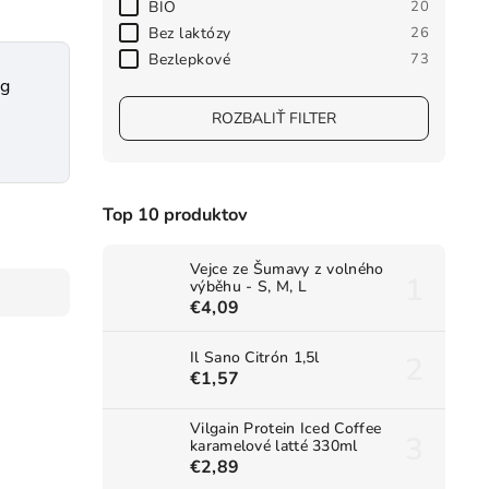
BIO
20
Bez laktózy
26
Bezlepkové
73
0g
ROZBALIŤ FILTER
Top 10 produktov
Vejce ze Šumavy z volného
výběhu - S, M, L
€4,09
Il Sano Citrón 1,5l
€1,57
Vilgain Protein Iced Coffee
karamelové latté 330ml
€2,89