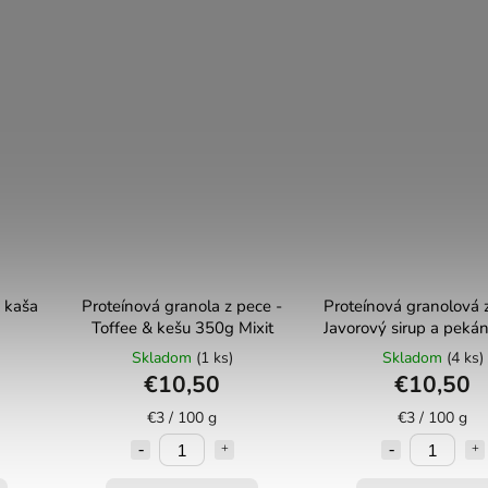
 kaša
Proteínová granola z pece -
Proteínová granolová 
Toffee & kešu 350g Mixit
Javorový sirup a peká
Mixit
Skladom
(1 ks)
Skladom
(4 ks)
€10,50
€10,50
€3 / 100 g
€3 / 100 g