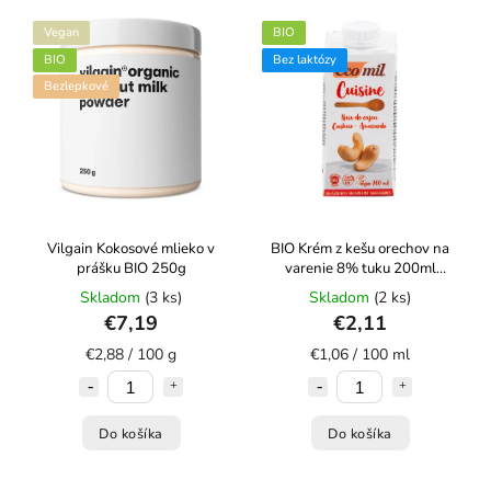
Abecedne
Vegan
BIO
BIO
Bez laktózy
Bezlepkové
Vilgain Kokosové mlieko v
BIO Krém z kešu orechov na
prášku BIO 250g
varenie 8% tuku 200ml
ECOMIL
Skladom
(3 ks)
Skladom
(2 ks)
€7,19
€2,11
€2,88 / 100 g
€1,06 / 100 ml
Do košíka
Do košíka