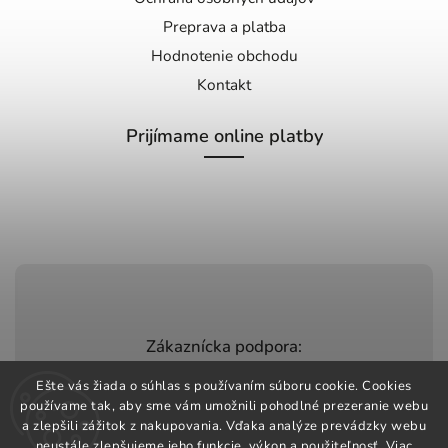
Preprava a platba
Hodnotenie obchodu
Kontakt
Prijímame online platby
Zákaznícka podpora:
+420 603 248 457
Ešte vás žiada o súhlas s používaním súboru cookie. Cookies
používame tak, aby sme vám umožnili pohodlné prezeranie webu
info@jeztomarket.cz
a zlepšili zážitok z nakupovania. Vďaka analýze prevádzky webu
neustále zlepšujeme jeho funkcie, výkon a použiteľnosť.
Viac