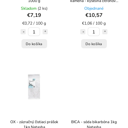
1000 g
kameňa - kyselina citrónová
1kg Natasha
Skladom
(2 ks)
Objednané
€7,19
€10,57
€0,72 / 100 g
€1,06 / 100 g
Do košíka
Do košíka
OX - zázračný čistiaci prášok
BICA - sóda bikarbóna 1kg
1kg Natasha
Natasha