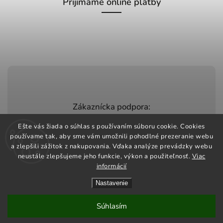
Prijímame online platby
Zákaznícka podpora:
+420 603 248 457
Ešte vás žiada o súhlas s používaním súboru cookie. Cookies
používame tak, aby sme vám umožnili pohodlné prezeranie webu
info@jeztomarket.cz
a zlepšili zážitok z nakupovania. Vďaka analýze prevádzky webu
neustále zlepšujeme jeho funkcie, výkon a použiteľnosť.
Viac
informácií
Nastavenie
Copyright 2026
Jezto Market
. Všetky práva vyhradené.
Vytvořil
Shoptet
| Design
Shoptak.cz
Súhlasím