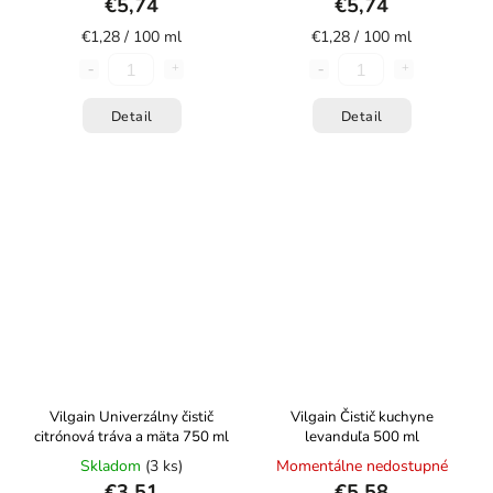
€5,74
€5,74
€1,28 / 100 ml
€1,28 / 100 ml
Detail
Detail
Vilgain Univerzálny čistič
Vilgain Čistič kuchyne
citrónová tráva a mäta 750 ml
levanduľa 500 ml
Skladom
(3 ks)
Momentálne nedostupné
€3,51
€5,58