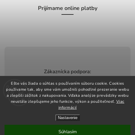
Prijímame online platby
Zákaznícka podpora:
+420 603 248 457
Ešte vás žiada o súhlas s používaním súboru cookie. Cookies
používame tak, aby sme vám umožnili pohodlné prezeranie webu
info@jeztomarket.cz
a zlepšili zážitok z nakupovania. Vďaka analýze prevádzky webu
neustále zlepšujeme jeho funkcie, výkon a použiteľnosť.
Viac
informácií
Nastavenie
Copyright 2026
Jezto Market
. Všetky práva vyhradené.
Vytvořil
Shoptet
| Design
Shoptak.cz
Súhlasím