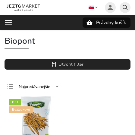
Prázdny košík
Hľadať
Biopont
Otvoriť filter
Najpredávanejšie
Najlacnejšie
BIO
Najdrahšie
Bezlepkové
Abecedne