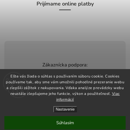
Prijímame online platby
Zákaznícka podpora:
+420 603 248 457
Ešte vás žiada o súhlas s používaním súboru cookie. Cookies
používame tak, aby sme vám umožnili pohodlné prezeranie webu
info@jeztomarket.cz
a zlepšili zážitok z nakupovania. Vďaka analýze prevádzky webu
neustále zlepšujeme jeho funkcie, výkon a použiteľnosť.
Viac
informácií
Nastavenie
Copyright 2026
Jezto Market
. Všetky práva vyhradené.
Vytvořil
Shoptet
| Design
Shoptak.cz
Súhlasím