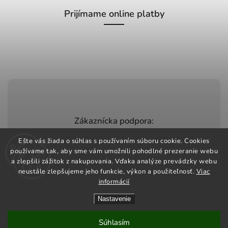
Prijímame online platby
Zákaznícka podpora:
+420 603 248 457
Ešte vás žiada o súhlas s používaním súboru cookie. Cookies
používame tak, aby sme vám umožnili pohodlné prezeranie webu
info@jeztomarket.cz
a zlepšili zážitok z nakupovania. Vďaka analýze prevádzky webu
neustále zlepšujeme jeho funkcie, výkon a použiteľnosť.
Viac
informácií
Nastavenie
Copyright 2026
Jezto Market
. Všetky práva vyhradené.
Vytvořil
Shoptet
| Design
Shoptak.cz
Súhlasím