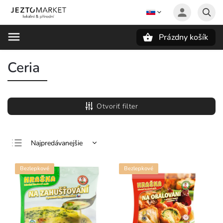
Prázdny košík
Hľadať
Ceria
Otvoriť filter
Najpredávanejšie
Najlacnejšie
Bezlepkové
Bezlepkové
Najdrahšie
Abecedne