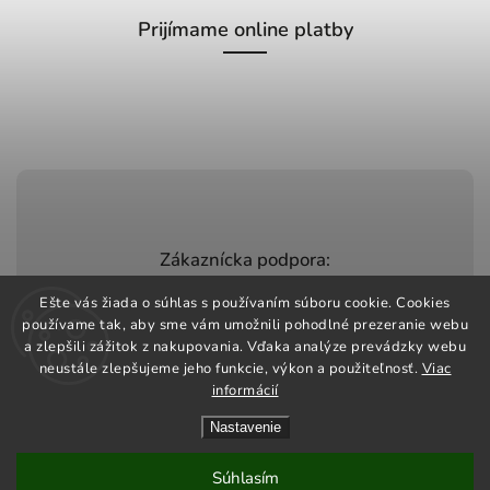
Prijímame online platby
Zákaznícka podpora:
+420 603 248 457
Ešte vás žiada o súhlas s používaním súboru cookie. Cookies
používame tak, aby sme vám umožnili pohodlné prezeranie webu
info@jeztomarket.cz
a zlepšili zážitok z nakupovania. Vďaka analýze prevádzky webu
neustále zlepšujeme jeho funkcie, výkon a použiteľnosť.
Viac
informácií
Nastavenie
Copyright 2026
Jezto Market
. Všetky práva vyhradené.
Vytvořil
Shoptet
| Design
Shoptak.cz
Súhlasím