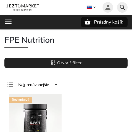
Prázdny košík
Hľadať
FPE Nutrition
Otvoriť filter
Najpredávanejšie
Najlacnejšie
Bezlepkové
Najdrahšie
Abecedne