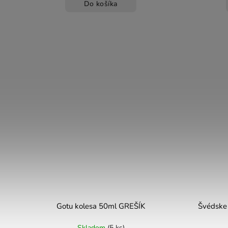
Do košíka
Gotu kolesa 50ml GREŠÍK
Švédske
Skladom
(5 ks)