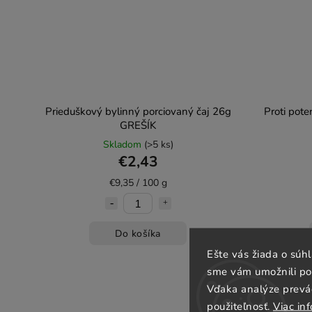
Prieduškový bylinný porciovaný čaj 26g
Proti pote
GREŠÍK
Skladom
(>5 ks)
€2,43
€9,35 / 100 g
Do košíka
Ešte vás žiada o súh
sme vám umožnili poh
Vďaka analýze prevá
použiteľnosť.
Viac inf