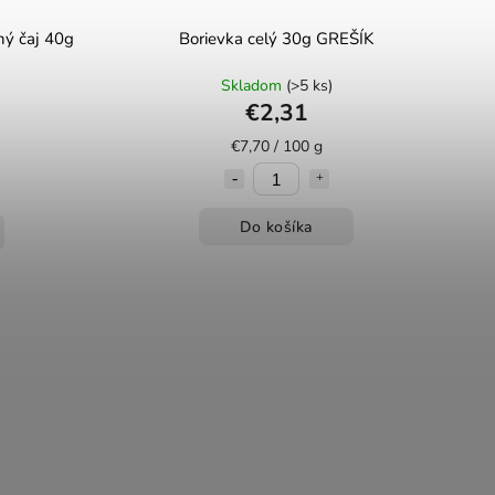
ný čaj 40g
Borievka celý 30g GREŠÍK
Skladom
(>5 ks)
€2,31
€7,70 / 100 g
Do košíka