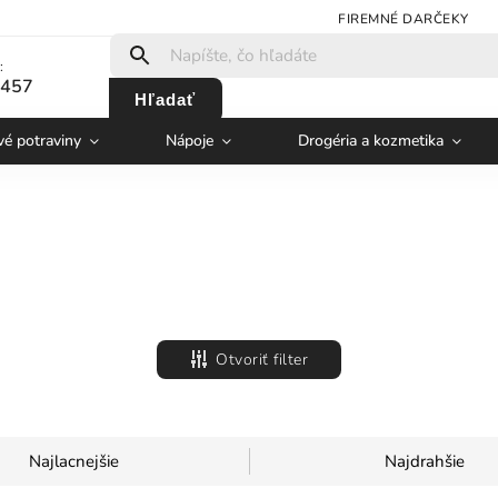
FIREMNÉ DARČEKY
:
 457
Hľadať
vé potraviny
Nápoje
Drogéria a kozmetika
Otvoriť filter
Najlacnejšie
Najdrahšie