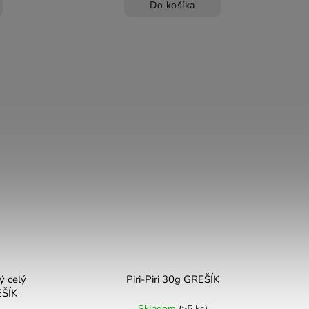
Do košíka
ý celý
Piri-Piri 30g GREŠÍK
EŠÍK
Skladom
(>5 ks)