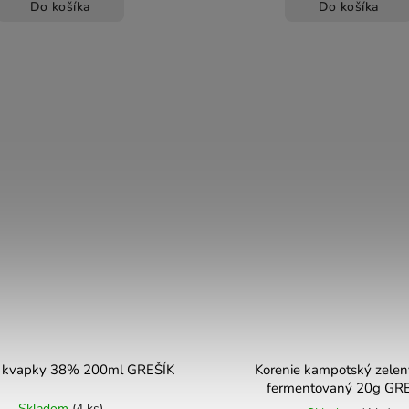
Do košíka
Do košíka
 kvapky 38% 200ml GREŠÍK
Korenie kampotský zelen
fermentovaný 20g GR
Skladom
(4 ks)