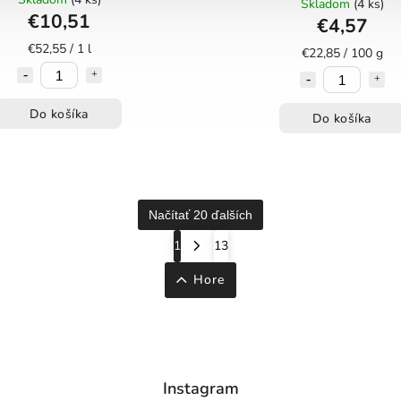
Skladom
(4 ks)
€10,51
€4,57
€52,55 / 1 l
€22,85 / 100 g
Do košíka
Do košíka
Načítať 20 ďalších
1
13
Hore
Instagram