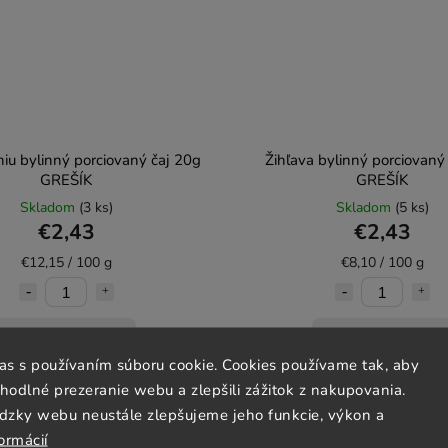
niu bylinný porciovaný čaj 20g
Žihľava bylinný porciovaný
GREŠÍK
GREŠÍK
Skladom
(3 ks)
Skladom
(5 ks)
€2,43
€2,43
€12,15 / 100 g
€8,10 / 100 g
Do košíka
Do košíka
las s používaním súboru cookie. Cookies používame tak, aby
odlné prezeranie webu a zlepšili zážitok z nakupovania.
dzky webu neustále zlepšujeme jeho funkcie, výkon a
ormácií