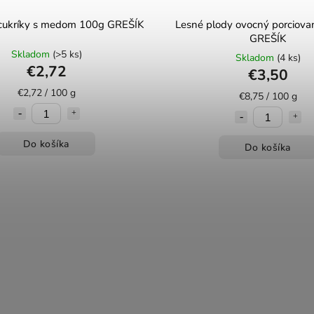
 cukríky s medom 100g GREŠÍK
Lesné plody ovocný porciova
GREŠÍK
Skladom
(>5 ks)
Skladom
(4 ks)
€2,72
€3,50
€2,72 / 100 g
€8,75 / 100 g
Do košíka
Do košíka