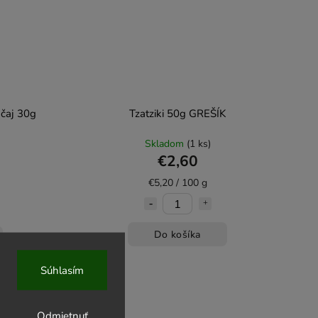
 čaj 30g
Tzatziki 50g GREŠÍK
Skladom
(1 ks)
€2,60
€5,20 / 100 g
Do košíka
Súhlasím
Odmietnuť