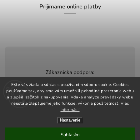
Prijímame online platby
Zákaznícka podpora:
+420 603 248 457
Ešte vás žiada o súhlas s používaním súboru cookie. Cookies
používame tak, aby sme vám umožnili pohodlné prezeranie webu
info@jeztomarket.cz
a zlepšili zážitok z nakupovania. Vďaka analýze prevádzky webu
neustále zlepšujeme jeho funkcie, výkon a použiteľnosť.
Viac
informácií
Nastavenie
Copyright 2026
Jezto Market
. Všetky práva vyhradené.
Vytvořil
Shoptet
| Design
Shoptak.cz
Súhlasím