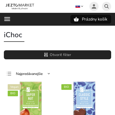
Prázdny košík
Hľadať
iChoc
Otvoriť filter
Najpredávanejšie
Najlacnejšie
Vegan
BIO
Najdrahšie
BIO
Abecedne