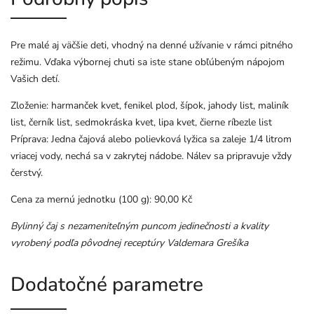
Pre malé aj väčšie deti, vhodný na denné užívanie v rámci pitného
režimu. Vďaka výbornej chuti sa iste stane obľúbeným nápojom
Vašich detí.
Zloženie: harmanček kvet, fenikel plod, šípok, jahody list, maliník
list, černík list, sedmokráska kvet, lipa kvet, čierne ríbezle list
Príprava: Jedna čajová alebo polievková lyžica sa zaleje 1/4 litrom
vriacej vody, nechá sa v zakrytej nádobe. Nálev sa pripravuje vždy
čerstvý.
Cena za mernú jednotku (100 g): 90,00 Kč
Bylinný čaj s nezameniteľným puncom jedinečnosti a kvality
vyrobený podľa pôvodnej receptúry Valdemara Grešíka
Dodatočné parametre