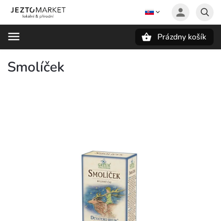
Prázdny košík
Hľadať
Smolíček